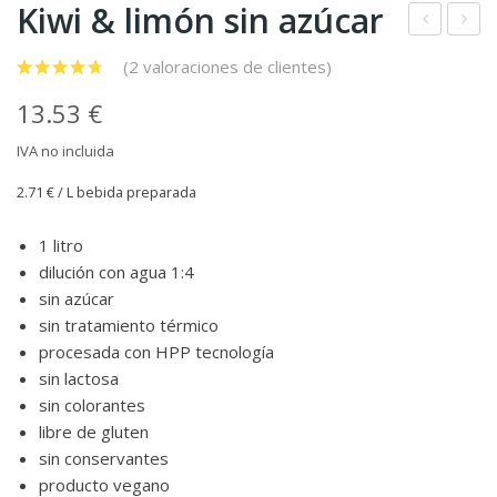
Kiwi & limón sin azúcar
ruta
iña
(
2
valoraciones de clientes)
del
&
13.53
€
dra
limó
gón
n
IVA no incluida
y
sin
2.71
€
/ L bebida preparada
limó
azú
n
car
1 litro
sin
dilución con agua 1:4
sin azúcar
azú
sin tratamiento térmico
car
procesada con HPP tecnología
sin lactosa
sin colorantes
libre de gluten
sin conservantes
producto vegano