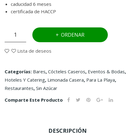
caducidad 6 meses
certificada de HACCP
Kiwi
ORDENAR
&
limón
Lista de deseos
sin
azúcar
Categorías:
Bares
,
Cócteles Caseros
,
Eventos & Bodas
,
cantidad
Hoteles Y Catering
,
Limonada Casera
,
Para La Playa
,
Restaurantes
,
Sin Azúcar
Comparte Este Producto
DESCRIPCIÓN