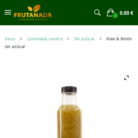
0.00
€
0
No products in the cart.
Inicio
Limonada casera
Sin azúcar
Kiwi & limón
sin azúcar