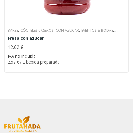
,
,
,
,
BARES
CÓCTELES CASEROS
CON AZÚCAR
EVENTOS & BODAS
,
,
,
Fresa con azúcar
HOTELES Y CATERING
LIMONADA CASERA
PARA LA PLAYA
RESTAURANTES
12.62
€
2.52
€
/ L bebida preparada
IVA no incluida
2.52
€
/ L bebida preparada