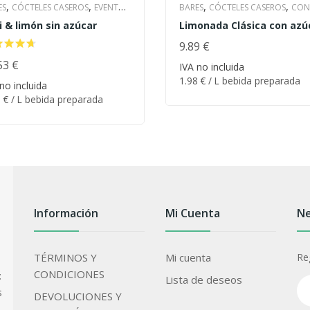
,
,
,
,
ES
CÓCTELES CASEROS
EVENTOS
BARES
CÓCTELES CASEROS
CON
,
,
,
,
i & limón sin azúcar
Limonada Clásica con azú
ODAS
HOTELES Y CATERING
AZÚCAR
EVENTOS & BODAS
,
,
,
ONADA CASERA
PARA LA PLAYA
HOTELES Y CATERING
9.89
€
LIMONAD
1.98
€
/ L bebida preparada
,
,
,
TAURANTES
53
€
SIN AZÚCAR
CASERA
PARA LA PLAYA
IVA no incluida
1
€
/ L bebida preparada
ORDENAR
1.98
€
/ L bebida preparada
RESTAURANTES
no incluida
DENAR
1
€
/ L bebida preparada
Información
Mi Cuenta
Ne
TÉRMINOS Y
Mi cuenta
Re
CONDICIONES
:
Lista de deseos
s
DEVOLUCIONES Y