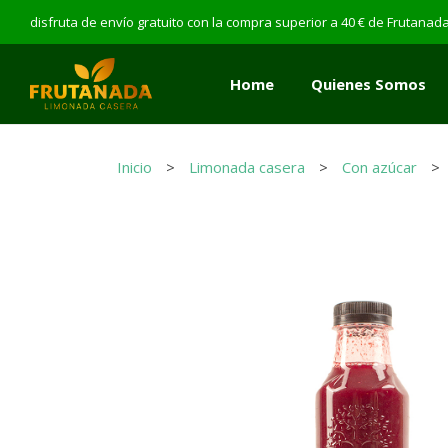
disfruta de envío gratuito con la compra superior a 40 € de Frutana
Home
Quienes Somos
Home
Quienes Somos
Inicio
Limonada casera
Con azúcar