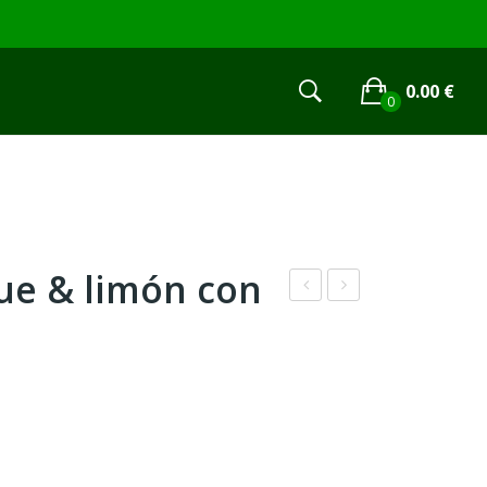
0.00
€
0
No products in the cart.
ue & limón con
ram
imo
bue
nad
sa
a
&
Clás
limó
ica
n
con