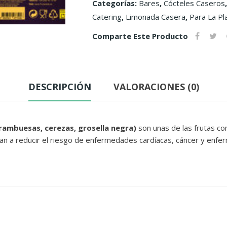
Categorías:
Bares
,
Cócteles Caseros
con
Catering
,
Limonada Casera
,
Para La Pl
azúcar
cantidad
Comparte Este Producto
DESCRIPCIÓN
VALORACIONES (0)
frambuesas, cerezas, grosella negra)
son unas de las frutas c
udan a reducir el riesgo de enfermedades cardíacas, cáncer y en