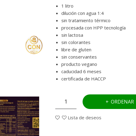
1 litro
dilución con agua 1:4
sin tratamiento térmico
procesada con HPP tecnología
sin lactosa
sin colorantes
libre de gluten
sin conservantes
producto vegano
caducidad 6 meses
certificada de HACCP
Frutas
ORDENAR
del
bosque
Lista de deseos
&
limón