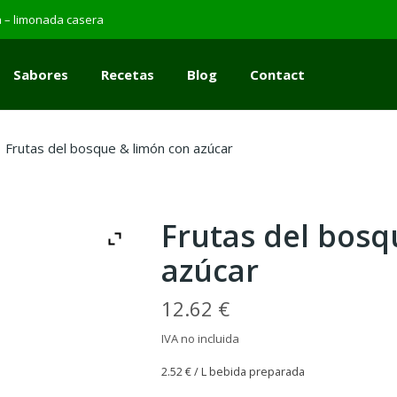
da – limonada casera
Sabores
Recetas
Blog
Contact
Cócteles
Con azúcar
Sin azúcar
RECETAS sin alcohol
RECETAS con alcohol
Sabores
Recetas
Blog
Contact
Frutas del bosque & limón con azúcar
Cócteles
Con azúcar
Sin azúcar
RECETAS sin alcohol
RECETAS con alcohol
Frutas del bosq
azúcar
12.62
€
IVA no incluida
2.52
€
/ L bebida preparada