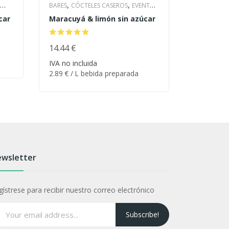
,
,
,
BARES
CÓCTELES CASEROS
EVENTOS
BARES
CÓC
,
,
,
car
Maracuyá & limón sin azúcar
Mango & 
& BODAS
HOTELES Y CATERING
& BODAS
,
,
A
LIMONADA CASERA
PARA LA PLAYA
LIMONADA 
,
RESTAURANTES
14.44
€
SIN AZÚCAR
RESTAURAN
13.53
€
2.89
€
/ L bebida preparada
2.71
€
/ L b
IVA no incluida
IVA no inc
ORDENAR
ORDENA
2.89
€
/ L bebida preparada
2.71
€
/ L 
wsletter
gístrese para recibir nuestro correo electrónico
Subscribe!