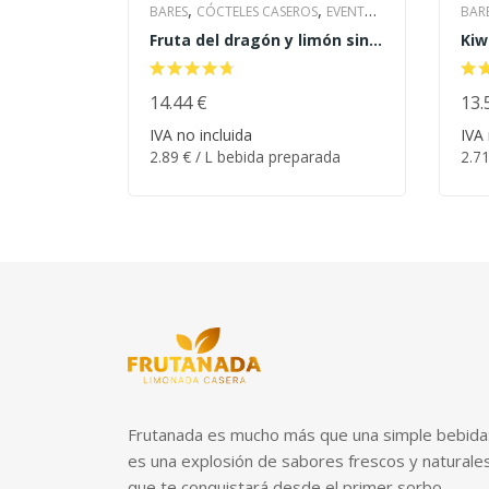
,
,
BARES
CÓCTELES CASEROS
EVENTOS
BAR
,
,
Fruta del dragón y limón sin
Kiw
& BODAS
HOTELES Y CATERING
& B
azúcar
,
,
LIMONADA CASERA
PARA LA PLAYA
LIM
,
RESTAURANTES
14.44
€
SIN AZÚCAR
RES
13.
2.89
€
/ L bebida preparada
2.7
IVA no incluida
IVA 
ORDENAR
OR
2.89
€
/ L bebida preparada
2.7
Frutanada es mucho más que una simple bebida
es una explosión de sabores frescos y naturale
que te conquistará desde el primer sorbo.