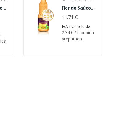
,
o
Flor de Saúco
CASEROS
CON
ada
con azúcar
,
N
AZÚCAR
11.71
€
EVENTOS
,
NTOS
& BODAS
HOTELES
IVA no incluida
2.34
€
/ L bebida
,
ELES
Y CATERING
da
preparada
ida
LIMONADA
,
CASERA
PARA LA
,
LA
PLAYA
RESTAURANTES
S