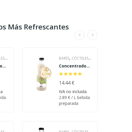
os Más Refrescantes
,
,
,
LES
BARES
CÓCTELES
o
Concentrado
CÓCTELES
on
de Coco con
,
N
CASEROS
CON
azúcar
,
NTOS
AZÚCAR
14.44
€
EVENTOS
,
ELES
& BODAS
HOTELES
da
IVA no incluida
ida
2.89
€
/ L bebida
,
ARA
Y CATERING
PARA
preparada
,
LA PLAYA
S
RESTAURANTES
,
,
LES
BARES
CÓCTELES