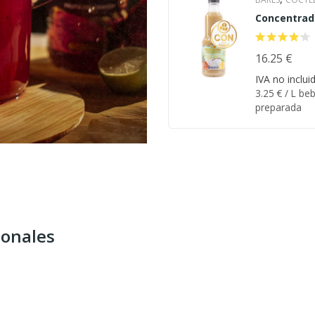
Concentrad
CÓCTELES
de Piña col
,
CASEROS
CO
con azúcar
,
AZÚCAR
16.25
€
EVE
,
& BODAS
HOT
IVA no inclui
3.25
€
/ L beb
,
Y CATERING
preparada
LIMONADA
,
CASERA
PARA 
,
PLAYA
RESTAURANTE
ionales