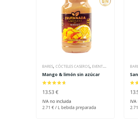
,
,
BARES
CÓCTELES CASEROS
EVENTOS
BAR
,
,
Mango & limón sin azúcar
San
& BODAS
HOTELES Y CATERING
& B
,
,
LIMONADA CASERA
PARA LA PLAYA
LIM
,
RESTAURANTES
13.53
€
SIN AZÚCAR
RES
13.
2.71
€
/ L bebida preparada
2.7
IVA no incluida
IVA 
ORDENAR
OR
2.71
€
/ L bebida preparada
2.7