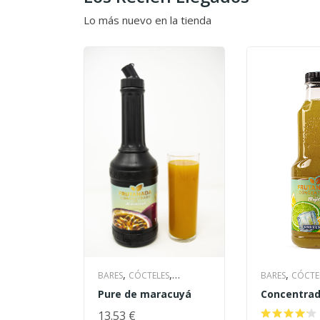
Lo más nuevo en la tienda
,
,
,
BARES
CÓCTELES
BARES
CÓCTE
,
Pure de maracuyá
Concentrad
CÓCTELES CASEROS
CÓCTELES CA
Mojito con
,
,
EVENTOS & BODAS
13.53
€
AZÚCAR
EVE
2.71
€
/ L bebida