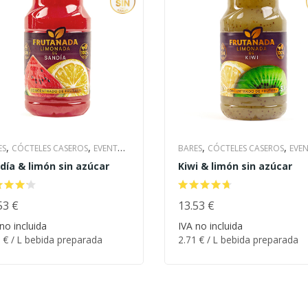
,
,
,
,
ES
CÓCTELES CASEROS
EVENTOS
BARES
CÓCTELES CASEROS
EVE
,
,
,
,
día & limón sin azúcar
Kiwi & limón sin azúcar
ODAS
HOTELES Y CATERING
& BODAS
HOTELES Y CATERING
,
,
,
ONADA CASERA
PARA LA PLAYA
LIMONADA CASERA
PARA LA PL
,
,
TAURANTES
53
€
SIN AZÚCAR
RESTAURANTES
13.53
€
SIN AZÚCAR
1
€
/ L bebida preparada
2.71
€
/ L bebida preparada
no incluida
IVA no incluida
DENAR
ORDENAR
1
€
/ L bebida preparada
2.71
€
/ L bebida preparada