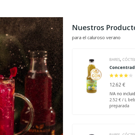
Nuestros Product
para el caluroso verano
,
BARES
CÓCTE
Concentrad
CÓCTELES
de Mojito c
,
CASEROS
CO
azúcar
,
AZÚCAR
12.62
€
EVE
,
& BODAS
HOT
IVA no inclui
2.52
€
/ L beb
,
Y CATERING
P
preparada
,
LA PLAYA
RESTAURANTE
,
BARES
CÓCTE