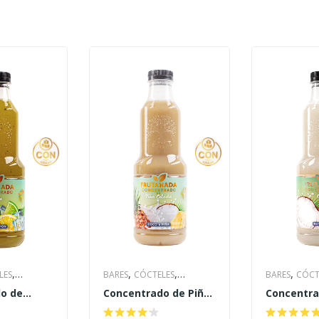
,
,
,
,
LES
BARES
CÓCTELES
BARES
CÓCT
,
,
o de
Concentrado de Piña
Concentra
SEROS
CON
CÓCTELES CASEROS
CON
CÓCTELES C
 azúcar
colada con azúcar
con azúca
,
,
NTOS &
AZÚCAR
EVENTOS &
AZÚCAR
EV