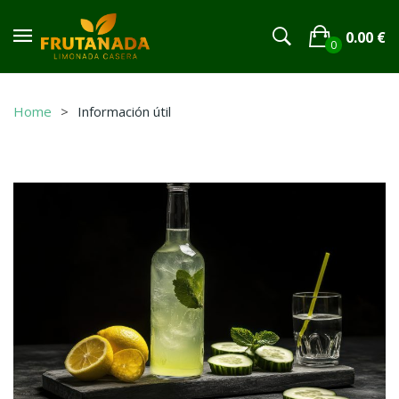
0.00
€
0
No products in the cart.
Home
Información útil