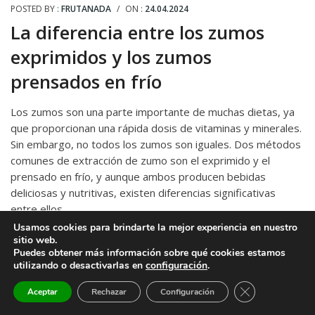
POSTED BY :
FRUTANADA
/
ON :
24.04.2024
La diferencia entre los zumos
exprimidos y los zumos
prensados en frío
Los zumos son una parte importante de muchas dietas, ya
que proporcionan una rápida dosis de vitaminas y minerales.
Sin embargo, no todos los zumos son iguales. Dos métodos
comunes de extracción de zumo son el exprimido y el
prensado en frío, y aunque ambos producen bebidas
deliciosas y nutritivas, existen diferencias significativas
entre ellos.
Usamos cookies para brindarte la mejor experiencia en nuestro
sitio web.
Puedes obtener más información sobre qué cookies estamos
Leer Más
utilizando o desactivarlas en
configuración
.
¡Disfruta de envío gratis en todos los
X
Cerrar el banne
Aceptar
Rechazar
Configuración
pedidos nacionales superiores a €40!
Open chaty